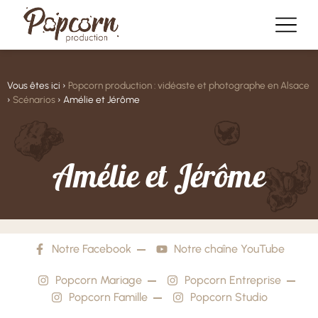
Vous êtes ici ›
Popcorn production : vidéaste et photographe en Alsace
›
Scénarios
›
Amélie et Jérôme
A
m
é
l
i
e
e
t
J
é
r
ô
m
e
Notre Facebook
Notre chaîne YouTube
Popcorn Mariage
Popcorn Entreprise
Popcorn Famille
Popcorn Studio