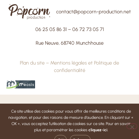
contact@popcorn-production.net
06 25 05 86 31
–
06 72 73 05 71
Rue Neuve, 68740 Munchhouse
Plan du site
–
Mentions légales et Politique de
confidentialité
Ce site utilise des cookies pour vous offrir de meilleures conditions de
navigation, et pour des raisons de mesure d’audience. En cliquant sur «
OK », vous acceptez l’utilisation de cookies sur ce site. Pour en savoir
plus et paramétrer les cookies
cliquez-ici
.