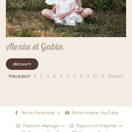
Alexia et Gabin
découvrir
Précédent
1
2
3
4
5
6
7
8
9
10
11
Suivant
Notre Facebook
Notre chaîne YouTube
Popcorn Mariage
Popcorn Entreprise