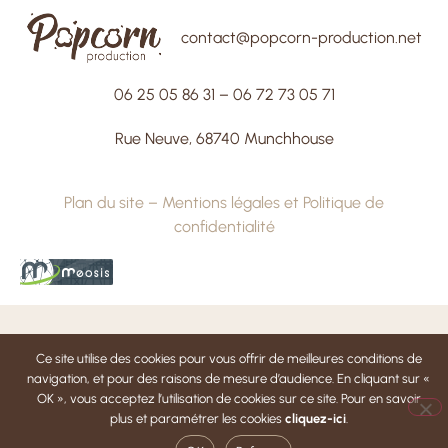
contact@popcorn-production.net
06 25 05 86 31
–
06 72 73 05 71
Rue Neuve, 68740 Munchhouse
Plan du site
–
Mentions légales et Politique de
confidentialité
Ce site utilise des cookies pour vous offrir de meilleures conditions de
navigation, et pour des raisons de mesure d’audience. En cliquant sur «
OK », vous acceptez l’utilisation de cookies sur ce site. Pour en savoir
plus et paramétrer les cookies
cliquez-ici
.