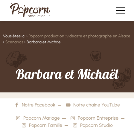
Vous êtes ici ›
Popcorn production : vidéaste et photographe en Alsace
›
Scénarios
›
Barbara et Michaël
B
a
r
b
a
r
a
e
t
M
i
c
h
a
ë
l
Notre Facebook
Notre chaîne YouTube
Popcorn Mariage
Popcorn Entreprise
Popcorn Famille
Popcorn Studio