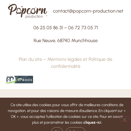
contact@popcorn-production.net
06 25 05 86 31
–
06 72 73 05 71
Rue Neuve, 68740 Munchhouse
Plan du site
–
Mentions légales et Politique de
confidentialité
Ce site utilise des cookies pour vous offrir de meilleures conditions de
navigation, et pour des raisons de mesure d’audience. En cliquant sur «
OK », vous acceptez l’utilisation de cookies sur ce site. Pour en savoir
plus et paramétrer les cookies
cliquez-ici
.