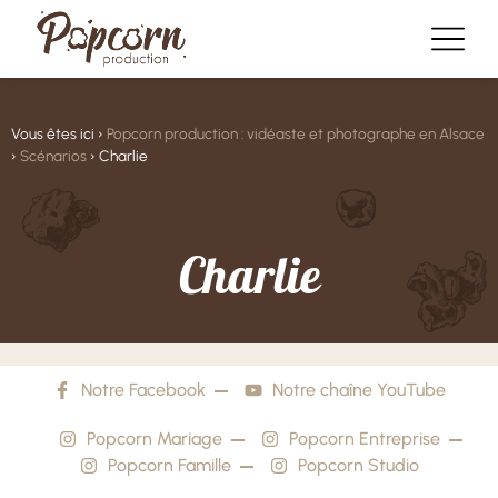
Vous êtes ici ›
Popcorn production : vidéaste et photographe en Alsace
›
Scénarios
›
Charlie
C
h
a
r
l
i
e
Notre Facebook
Notre chaîne YouTube
Popcorn Mariage
Popcorn Entreprise
Popcorn Famille
Popcorn Studio