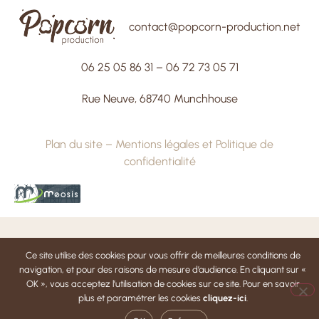
contact@popcorn-production.net
06 25 05 86 31
–
06 72 73 05 71
Rue Neuve, 68740 Munchhouse
Plan du site
–
Mentions légales et Politique de
confidentialité
Ce site utilise des cookies pour vous offrir de meilleures conditions de
navigation, et pour des raisons de mesure d’audience. En cliquant sur «
OK », vous acceptez l’utilisation de cookies sur ce site. Pour en savoir
plus et paramétrer les cookies
cliquez-ici
.