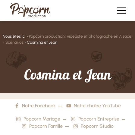
Vous êtes ici ›
Popcorn production : vidéaste et photographe en Alsace
›
Scénarios
›
Cosmina et Jean
C
o
s
m
i
n
a
e
t
J
e
a
n
Notre Facebook
Notre chaîne YouTube
Popcorn Mariage
Popcorn Entreprise
Popcorn Famille
Popcorn Studio