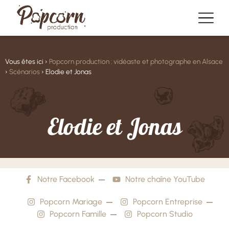
Vous êtes ici ›
Popcorn production : vidéaste et photographe en Alsace
›
Scénarios
›
Elodie et Jonas
E
l
o
d
i
e
e
t
J
o
n
a
s
Notre Facebook
Notre chaîne YouTube
Popcorn Mariage
Popcorn Entreprise
Popcorn Famille
Popcorn Studio