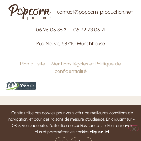
contact@popcorn-production.net
06 25 05 86 31
–
06 72 73 05 71
Rue Neuve, 68740 Munchhouse
Plan du site
–
Mentions légales et Politique de
confidentialité
Ce site utilise des cookies pour vous offrir de meilleures conditions de
navigation, et pour des raisons de mesure d’audience. En cliquant sur «
OK », vous acceptez l’utilisation de cookies sur ce site. Pour en savoir
plus et paramétrer les cookies
cliquez-ici
.