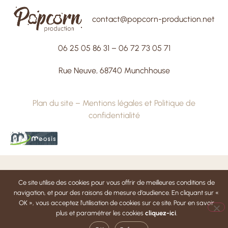
contact@popcorn-production.net
06 25 05 86 31
–
06 72 73 05 71
Rue Neuve, 68740 Munchhouse
Plan du site
–
Mentions légales et Politique de
confidentialité
Ce site utilise des cookies pour vous offrir de meilleures conditions de
navigation, et pour des raisons de mesure d’audience. En cliquant sur «
OK », vous acceptez l’utilisation de cookies sur ce site. Pour en savoir
plus et paramétrer les cookies
cliquez-ici
.