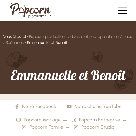
Vous êtes ici ›
Popcorn production : vidéaste et photographe en Alsace
›
Scénarios
›
Emmanuelle et Benoît
E
m
m
a
n
u
e
l
l
e
e
t
B
e
n
o
î
t
Notre Facebook
Notre chaîne YouTube
Popcorn Mariage
Popcorn Entreprise
Popcorn Famille
Popcorn Studio