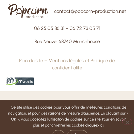
contact@popcorn-production.net
06 25 05 86 31
–
06 72 73 05 71
Rue Neuve, 68740 Munchhouse
Plan du site
–
Mentions légales et Politique de
confidentialité
Ce site utilise des cookies pour vous offrir de meilleures conditions de
navigation, et pour des raisons de mesure d’audience. En cliquant sur «
OK », vous acceptez l’utilisation de cookies sur ce site. Pour en savoir
plus et paramétrer les cookies
cliquez-ici
.