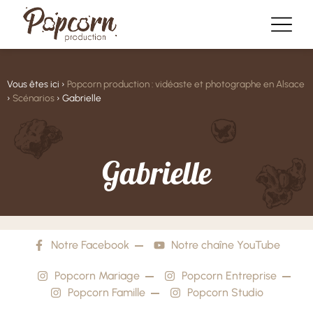
Vous êtes ici ›
Popcorn production : vidéaste et photographe en Alsace
›
Scénarios
›
Gabrielle
G
a
b
r
i
e
l
l
e
Notre Facebook
Notre chaîne YouTube
Popcorn Mariage
Popcorn Entreprise
Popcorn Famille
Popcorn Studio