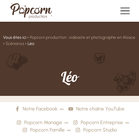
Vous êtes ici ›
Popcorn production : vidéaste et photographe en Alsace
›
Scénarios
›
Léo
L
é
o
Notre Facebook
Notre chaîne YouTube
Popcorn Mariage
Popcorn Entreprise
Popcorn Famille
Popcorn Studio