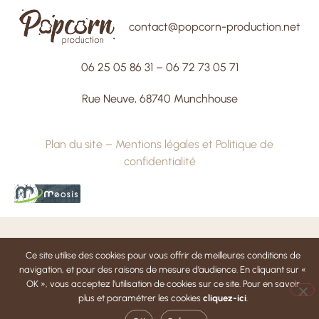
contact@popcorn-production.net
06 25 05 86 31
–
06 72 73 05 71
Rue Neuve, 68740 Munchhouse
Plan du site
–
Mentions légales et Politique de
confidentialité
Ce site utilise des cookies pour vous offrir de meilleures conditions de
navigation, et pour des raisons de mesure d’audience. En cliquant sur «
OK », vous acceptez l’utilisation de cookies sur ce site. Pour en savoir
plus et paramétrer les cookies
cliquez-ici
.