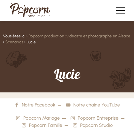
Vous êtes ici ›
Popcorn production : vidéaste et photographe en Alsace
›
Scénarios
›
Lucie
L
u
c
i
e
Notre Facebook
Notre chaîne YouTube
Popcorn Mariage
Popcorn Entreprise
Popcorn Famille
Popcorn Studio