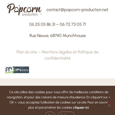
contact@popcorn-production.net
06 25 05 86 31
–
06 72 73 05 71
Rue Neuve, 68740 Munchhouse
Plan du site
–
Mentions légales et Politique de
confidentialité
Ce site utilise des cookies pour vous offrir de meilleures conditions de
navigation, et pour des raisons de mesure d’audience. En cliquant sur «
OK », vous acceptez l’utilisation de cookies sur ce site. Pour en savoir
plus et paramétrer les cookies
cliquez-ici
.