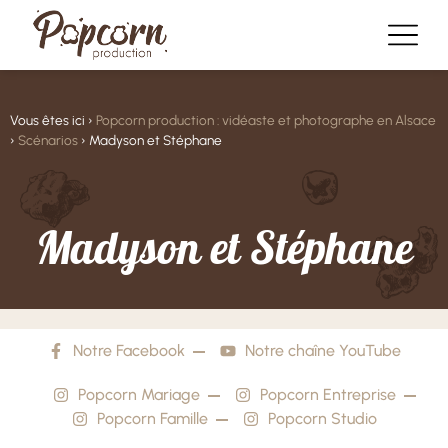
Vous êtes ici ›
Popcorn production : vidéaste et photographe en Alsace
›
Scénarios
›
Madyson et Stéphane
M
a
d
y
s
o
n
e
t
S
t
é
p
h
a
n
e
Notre Facebook
Notre chaîne YouTube
Popcorn Mariage
Popcorn Entreprise
Popcorn Famille
Popcorn Studio