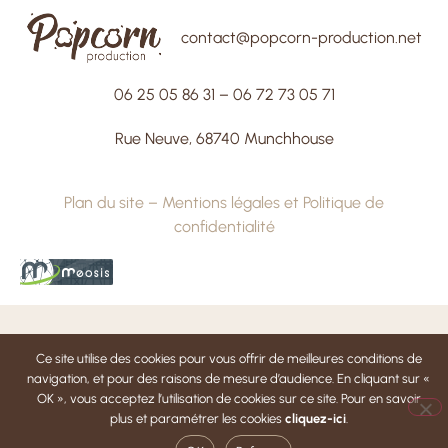
contact@popcorn-production.net
06 25 05 86 31
–
06 72 73 05 71
Rue Neuve, 68740 Munchhouse
Plan du site
–
Mentions légales et Politique de
confidentialité
Ce site utilise des cookies pour vous offrir de meilleures conditions de
navigation, et pour des raisons de mesure d’audience. En cliquant sur «
OK », vous acceptez l’utilisation de cookies sur ce site. Pour en savoir
plus et paramétrer les cookies
cliquez-ici
.